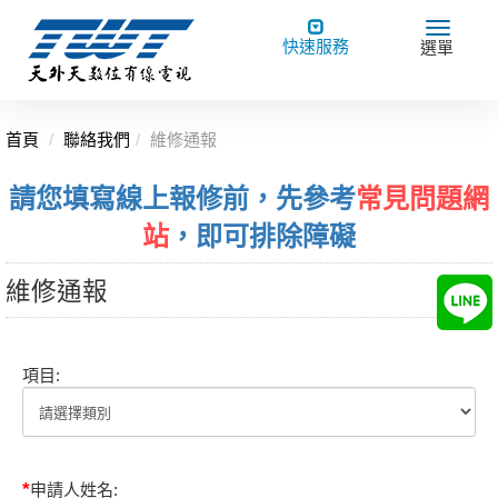
Toggle
Toggle
快速服務
選單
navigation
navigat
首頁
聯絡我們
維修通報
請您填寫線上報修前，先參考
常見問題網
站
，即可排除障礙
維修通報
項目:
*
申請人姓名: