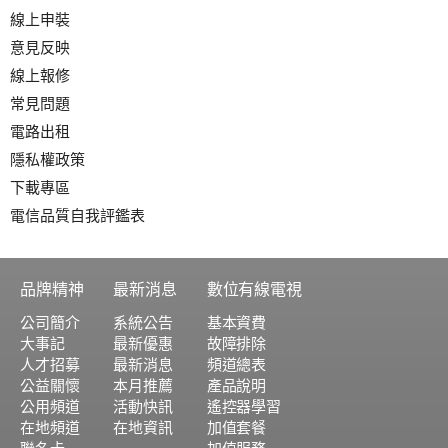
線上申裝
意見反映
線上報修
常見問題
電路出租
隱私權政策
下載專區
電信品質自我評鑑表
品牌精神
最新消息
數位有線電視
公司簡介
系統公告
基本資費
大事記
最新優惠
故障排除
人才招募
最新消息
頻道總表
公益關懷
本月推薦
產品說明
公用頻道
活動快訊
遙控器學習
在地頻道
在地資訊
加值套餐