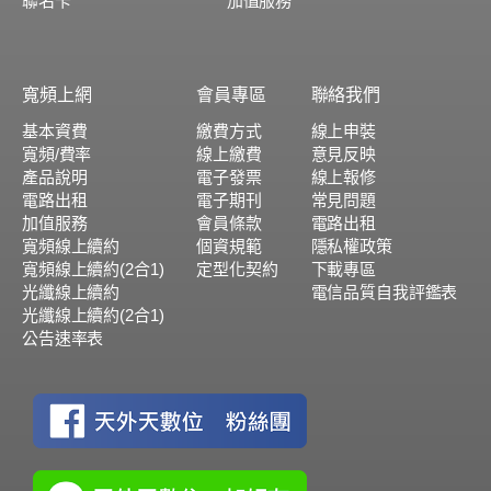
聯名卡
加值服務
寬頻上網
會員專區
聯絡我們
基本資費
繳費方式
線上申裝
寬頻/費率
線上繳費
意見反映
產品說明
電子發票
線上報修
電路出租
電子期刊
常見問題
加值服務
會員條款
電路出租
寬頻線上續約
個資規範
隱私權政策
寬頻線上續約(2合1)
定型化契約
下載專區
光纖線上續約
電信品質自我評鑑表
光纖線上續約(2合1)
公告速率表