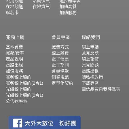
公用頻道
活動快訊
遙控器學習
在地頻道
在地資訊
加值套餐
聯名卡
加值服務
寬頻上網
會員專區
聯絡我們
基本資費
繳費方式
線上申裝
寬頻/費率
線上繳費
意見反映
產品說明
電子發票
線上報修
電路出租
電子期刊
常見問題
加值服務
會員條款
電路出租
寬頻線上續約
個資規範
隱私權政策
寬頻線上續約(2合1)
定型化契約
下載專區
光纖線上續約
電信品質自我評鑑表
光纖線上續約(2合1)
公告速率表