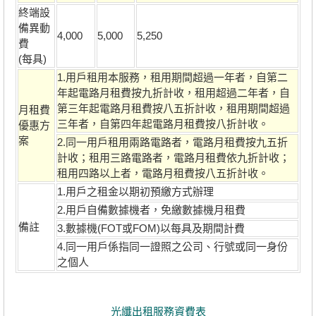
終端設
備異動
4,000
5,000
5,250
費
(每具)
1.用戶租用本服務，租用期間超過一年者，自第二
年起電路月租費按九折計收，租用超過二年者，自
第三年起電路月租費按八五折計收，租用期間超過
月租費
三年者，自第四年起電路月租費按八折計收。
優惠方
案
2.同一用戶租用兩路電路者，電路月租費按九五折
計收；租用三路電路者，電路月租費依九折計收；
租用四路以上者，電路月租費按八五折計收。
1.用戶之租金以期初預繳方式辦理
2.用戶自備數據機者，免繳數據機月租費
備註
3.數據機(FOT或FOM)以每具及期間計費
4.同一用戶係指同一證照之公司、行號或同一身份
之個人
光纖出租服務資費表