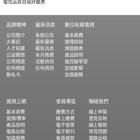
電信品質自我評鑑表
品牌精神
最新消息
數位有線電視
公司簡介
系統公告
基本資費
大事記
最新優惠
故障排除
人才招募
最新消息
頻道總表
公益關懷
本月推薦
產品說明
公用頻道
活動快訊
遙控器學習
在地頻道
在地資訊
加值套餐
聯名卡
加值服務
寬頻上網
會員專區
聯絡我們
基本資費
繳費方式
線上申裝
寬頻/費率
線上繳費
意見反映
產品說明
電子發票
線上報修
電路出租
電子期刊
常見問題
加值服務
會員條款
電路出租