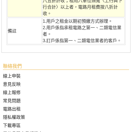
八五折計收；租用六單位頻寬〈上行與下
行合計〉以上者，電路月租費按八折計
收。
1.用戶之租金以期初預繳方式辦理。
2.用戶係指承租電路之第一、二類電信業
備註
者。
3.訂戶係指第一、二類電信業者的客戶。
聯絡我們
線上申裝
意見反映
線上報修
常見問題
電路出租
隱私權政策
下載專區