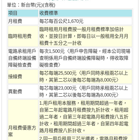
單位：新台幣(元)(含稅)
項目
收費標準
月租費
每芯每百公尺1,670元
臨時租用月租費按一般月租費標準加倍計
臨時租用費
收，並按日計算，即每日以一般租用全月月
租費十五分之一計收
電路承租用戶
每次1,500元〈用戶申告障礙，經本公司現場
自備終端設備
查明係用戶自備終端設備障礙時，得收取障
障礙檢查費
礙檢查費〉
每芯每端25,500元〈用戶同時承租兩芯以上
接線費
時，其第二芯以後每芯每端為8,000元〉
每芯每端23,000元〈用戶同時承租兩芯以上
異動費
時，其第二芯以後每芯每端為8,000元〉
1.用戶租用本服務，租用期間超過一年者，
自第二年起電路月租費按九折計收，租用超
過二年者，自第三年起電路月租費按八五折
計收，租用期間超過三年者，自第四年起電
月租費優惠方
路月租費按八折計收。
案
2.同一用戶租用三芯光纖者，電路月租費按