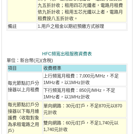
九五折計收；租用四芯光纖者，電路月租費
依九折計收；租用五芯光纖以上者，電路月
租費按八五折計收。
備註
1.用戶之租金以期初預繳方式辦理
HFC頻寬出租服務資費表
單位：新台幣(元)(含稅)
項目
收費標準
上行頻寬月租費：7,000元/MHz，不足
1MHz者，以1MHz計收
每光節點訂戶分
接器以上月租費
下行頻寬月租費：850元/MHz，不足
1MHz者，以1MHz計收
每光節點訂戶分
單向網路：30元/訂戶，不足870元以870
接器以下每月維
元計收
護費〈收取對象
雙向網路：60元/訂戶，不足1,740元以
為承租電路之用
1,740元計收
戶〉