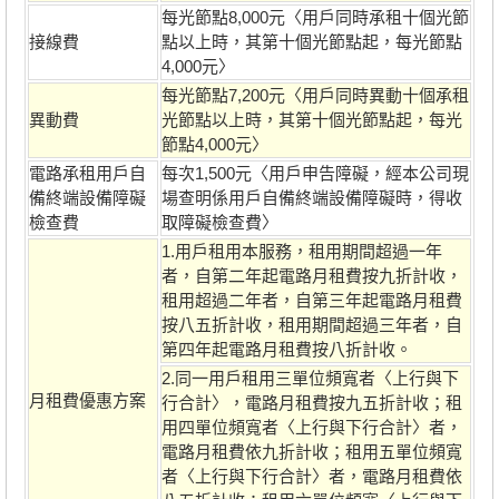
每光節點8,000元〈用戶同時承租十個光節
接線費
點以上時，其第十個光節點起，每光節點
4,000元〉
每光節點7,200元〈用戶同時異動十個承租
異動費
光節點以上時，其第十個光節點起，每光
節點4,000元〉
電路承租用戶自
每次1,500元〈用戶申告障礙，經本公司現
備終端設備障礙
場查明係用戶自備終端設備障礙時，得收
檢查費
取障礙檢查費〉
1.用戶租用本服務，租用期間超過一年
者，自第二年起電路月租費按九折計收，
租用超過二年者，自第三年起電路月租費
按八五折計收，租用期間超過三年者，自
第四年起電路月租費按八折計收。
2.同一用戶租用三單位頻寬者〈上行與下
月租費優惠方案
行合計〉，電路月租費按九五折計收；租
用四單位頻寬者〈上行與下行合計〉者，
電路月租費依九折計收；租用五單位頻寬
者〈上行與下行合計〉者，電路月租費依