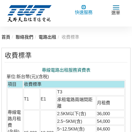
Toggle
Toggle
快速服務
選單
navigation
navigat
首頁
聯絡我們
電路出租
收費標準
收費標準
專線電路出租服務資費表
單位:新台幣(元)(含稅)
項目
收費標準
T3
T1
E1
承租電路兩端間距
月租費
離
專線電
2.5KM以下(含)
36,000
路月租
2.5~5KM(含)
54,000
費
5~12.5KM(含)
84,600
(全段)