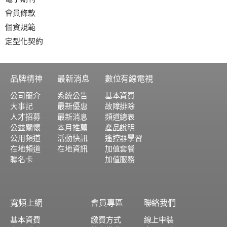
會員條款
個資規範
定型化契約
品牌精神
最新消息
數位有線電視
公司簡介
系統公告
基本資費
大事記
最新優惠
故障排除
人才招募
最新消息
頻道總表
公益關懷
本月推薦
產品說明
公用頻道
活動快訊
遙控器學習
在地頻道
在地資訊
加值套餐
聯名卡
加值服務
寬頻上網
會員專區
聯絡我們
基本資費
繳費方式
線上申裝