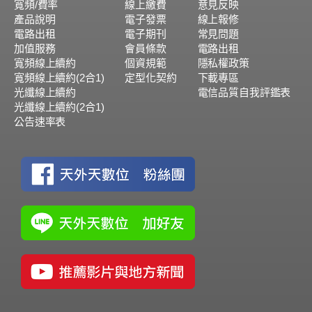
寬頻/費率
線上繳費
意見反映
產品說明
電子發票
線上報修
電路出租
電子期刊
常見問題
加值服務
會員條款
電路出租
寬頻線上續約
個資規範
隱私權政策
寬頻線上續約(2合1)
定型化契約
下載專區
光纖線上續約
電信品質自我評鑑表
光纖線上續約(2合1)
公告速率表