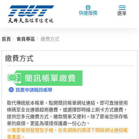
Toggle
Toggle
快速服務
選單
navigation
navigat
首頁
會員專區
繳費方式
繳費方式
取代傳統紙本帳單，點開簡訊帳單網址連結，即可直接使用
條碼至全台連鎖超商繳費，或選擇即時線上刷卡方式繳費，
提供您多元繳費方式，繳款簡單又便利。除了節省您保存帳
單的麻煩，更能為環境保護盡一份心力。
※需要使用智慧型手機，在有網路的環境下開啟網址連結帳
單畫面。