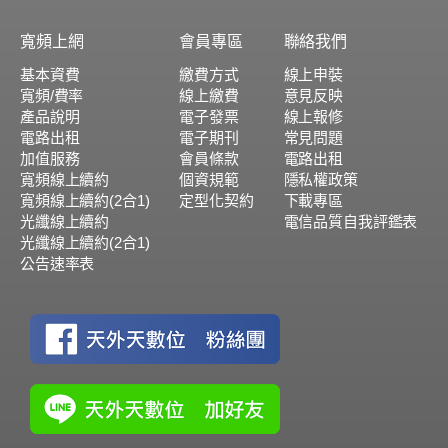
寬頻上網
會員專區
聯絡我們
基本資費
繳費方式
線上申裝
寬頻/費率
線上繳費
意見反映
產品說明
電子發票
線上報修
電路出租
電子期刊
常見問題
加值服務
會員條款
電路出租
寬頻線上續約
個資規範
隱私權政策
寬頻線上續約(2合1)
定型化契約
下載專區
光纖線上續約
電信品質自我評鑑表
光纖線上續約(2合1)
公告速率表