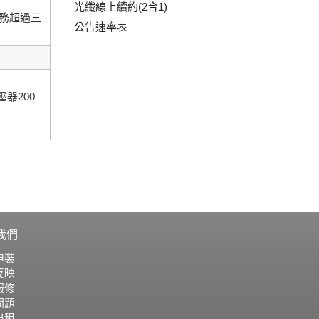
光纖線上續約(2合1)
務超過三
公告速率表
壓器200
我們
申裝
反映
報修
問題
出租