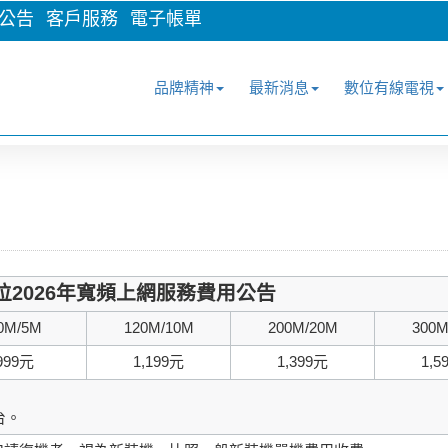
公告
客戶服務
電子帳單
品牌精神
最新消息
數位有線電視
位2026年寬頻上網服務費用公告
0M/5M
120M/10M
200M/20M
300M
999元
1,199元
1,399元
1,5
。
台。