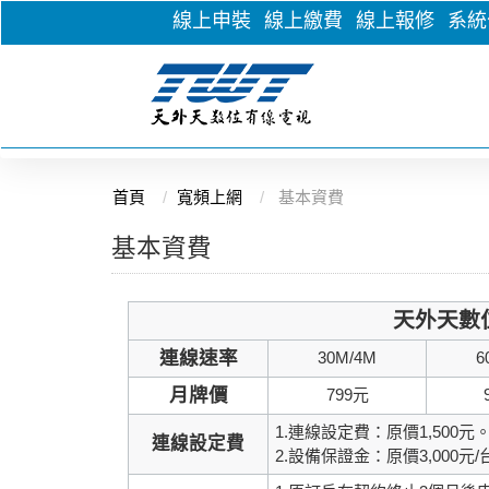
線上申裝
線上繳費
線上報修
系統
首頁
寬頻上網
基本資費
基本資費
天外天數
連線速率
30M/4M
6
月牌價
799元
1.連線設定費：原價1,500元
連線設定費
2.設備保證金：原價3,000元/