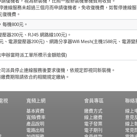
後申請復機者，視為新裝機，比照一般新裝機單機費用收費。
暫停連線服務未超過三個月而申請復機者，免收復機費，如暫停連線服
元復機費。
，每機800元。
變壓器200元、RJ45 網路線100元)。
88元、電源變壓器200元)、網路分享器Wifi Mesh(主機1588元、電源變
依申辦當時派工單所標示金額賠償)
公司派員停止連線服務後要求復機，依規定即視同新裝機。
與繳費期限請依合約相關規定繳納。
電視
寬頻上網
會員專區
聯絡
基本資費
繳費方式
線上
寬頻/費率
線上繳費
意見
產品說明
電子發票
線上
電路出租
電子期刊
常見
習
加值服務
會員條款
電路