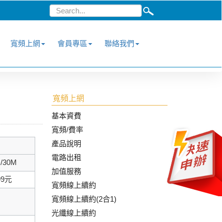
寬頻上網
會員專區
聯絡我們
寬頻上網
基本資費
寬頻/費率
產品說明
電路出租
/30M
加值服務
99元
寬頻線上續約
寬頻線上續約(2合1)
光纖線上續約