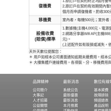
1.原訂戶在契約終止3個月
復機費
2.原訂戶在契約有效期間內
個月而申請復機者，酌收300
移機費
室內者，每機500元；室外者
1.數據機(主機4,000元、電源
設備收費
2.網路分享器Wifi AP(主機8
(賠償)標準
元)。
(上述配件如有毀損或滅失，
天外天數位提醒您：
＊ 用戶如經本公司書面通知逾期未繳費用，經本
＊ 大樓集體戶連線費用，各項裝、分、移機費用
品牌精神
最新消息
數位有線
公司簡介
系統公告
基本資費
大事記
最新優惠
故障排除
人才招募
最新消息
頻道總表
公益關懷
本月推薦
產品說明
公用頻道
活動快訊
遙控器學