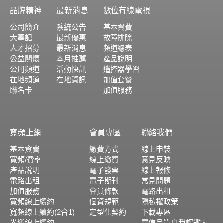
品牌精神
最新消息
數位有線電視
公司簡介
系統公告
基本資費
大事記
最新優惠
故障排除
人才招募
最新消息
頻道總表
公益關懷
本月推薦
產品說明
公用頻道
活動快訊
遙控器學習
在地頻道
在地資訊
加值套餐
聯名卡
加值服務
寬頻上網
會員專區
聯絡我們
基本資費
繳費方式
線上申裝
寬頻/費率
線上繳費
意見反映
產品說明
電子發票
線上報修
電路出租
電子期刊
常見問題
加值服務
會員條款
電路出租
寬頻線上續約
個資規範
隱私權政策
寬頻線上續約(2合1)
定型化契約
下載專區
光纖線上續約
電信品質自我評鑑表