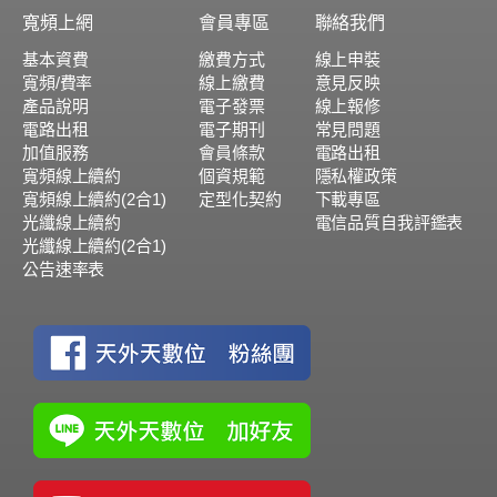
寬頻上網
會員專區
聯絡我們
基本資費
繳費方式
線上申裝
寬頻/費率
線上繳費
意見反映
產品說明
電子發票
線上報修
電路出租
電子期刊
常見問題
加值服務
會員條款
電路出租
寬頻線上續約
個資規範
隱私權政策
寬頻線上續約(2合1)
定型化契約
下載專區
光纖線上續約
電信品質自我評鑑表
光纖線上續約(2合1)
公告速率表