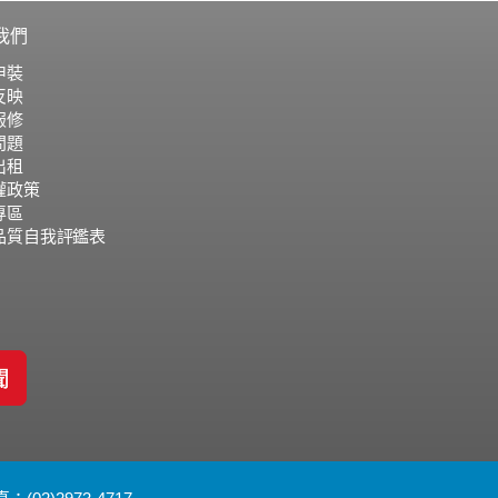
我們
申裝
反映
報修
問題
出租
權政策
專區
品質自我評鑑表