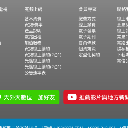
電視
寬頻上網
會員專區
聯絡
基本資費
繳費方式
線上
寬頻/費率
線上繳費
意見
產品說明
電子發票
線上
電路出租
電子期刊
常見
習
加值服務
會員條款
電路
寬頻線上續約
個資規範
隱私
寬頻線上續約(2合1)
定型化契約
下載
光纖線上續約
電信
光纖線上續約(2合1)
公告速率表