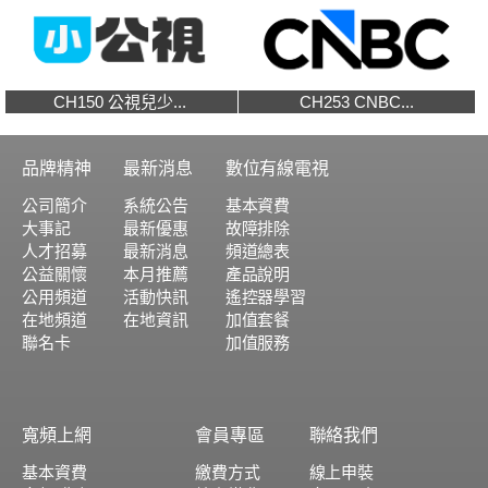
CH150 公視兒少...
CH253 CNBC...
品牌精神
最新消息
數位有線電視
公司簡介
系統公告
基本資費
大事記
最新優惠
故障排除
人才招募
最新消息
頻道總表
公益關懷
本月推薦
產品說明
公用頻道
活動快訊
遙控器學習
在地頻道
在地資訊
加值套餐
聯名卡
加值服務
寬頻上網
會員專區
聯絡我們
基本資費
繳費方式
線上申裝