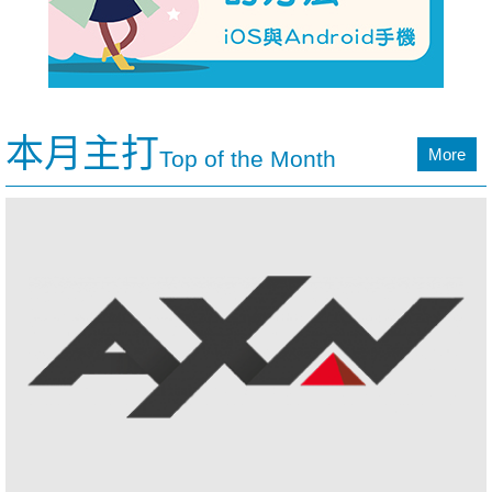
本月主打
More
Top of the Month