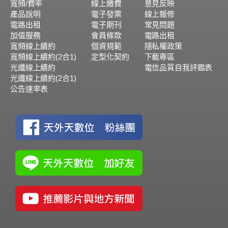
寬頻/費率
線上繳費
意見反映
產品說明
電子發票
線上報修
電路出租
電子期刊
常見問題
加值服務
會員條款
電路出租
寬頻線上續約
個資規範
隱私權政策
寬頻線上續約(2合1)
定型化契約
下載專區
光纖線上續約
電信品質自我評鑑表
光纖線上續約(2合1)
公告速率表