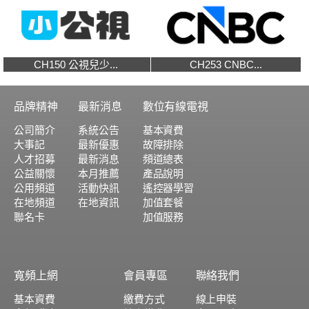
CH150 公視兒少...
CH253 CNBC...
品牌精神
最新消息
數位有線電視
公司簡介
系統公告
基本資費
大事記
最新優惠
故障排除
人才招募
最新消息
頻道總表
公益關懷
本月推薦
產品說明
公用頻道
活動快訊
遙控器學習
在地頻道
在地資訊
加值套餐
聯名卡
加值服務
寬頻上網
會員專區
聯絡我們
基本資費
繳費方式
線上申裝