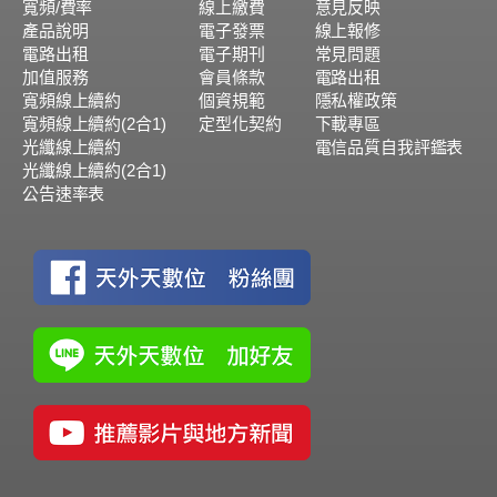
寬頻/費率
線上繳費
意見反映
產品說明
電子發票
線上報修
電路出租
電子期刊
常見問題
加值服務
會員條款
電路出租
寬頻線上續約
個資規範
隱私權政策
寬頻線上續約(2合1)
定型化契約
下載專區
光纖線上續約
電信品質自我評鑑表
光纖線上續約(2合1)
公告速率表