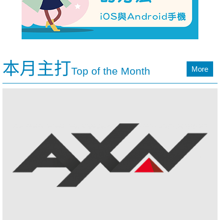
本月主打
More
Top of the Month