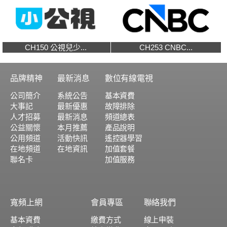
CH150 公視兒少...
CH253 CNBC...
品牌精神
最新消息
數位有線電視
公司簡介
系統公告
基本資費
大事記
最新優惠
故障排除
人才招募
最新消息
頻道總表
公益關懷
本月推薦
產品說明
公用頻道
活動快訊
遙控器學習
在地頻道
在地資訊
加值套餐
聯名卡
加值服務
寬頻上網
會員專區
聯絡我們
基本資費
繳費方式
線上申裝