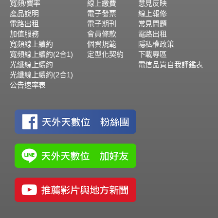
寬頻/費率
線上繳費
意見反映
產品說明
電子發票
線上報修
電路出租
電子期刊
常見問題
加值服務
會員條款
電路出租
寬頻線上續約
個資規範
隱私權政策
寬頻線上續約(2合1)
定型化契約
下載專區
光纖線上續約
電信品質自我評鑑表
光纖線上續約(2合1)
公告速率表