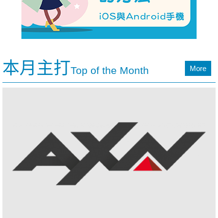
本月主打
More
Top of the Month