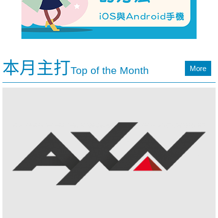
本月主打
More
Top of the Month