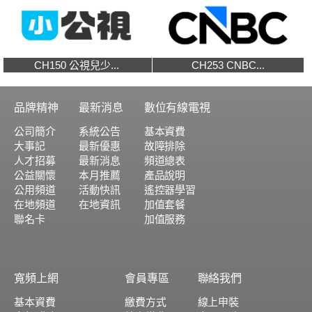
CH150 公視兒少...
CH253 CNBC...
品牌精神
最新消息
數位有線電視
公司簡介
系統公告
基本資費
大事記
最新優惠
故障排除
人才招募
最新消息
頻道總表
公益關懷
本月推薦
產品說明
公用頻道
活動快訊
遙控器學習
在地頻道
在地資訊
加值套餐
聯名卡
加值服務
寬頻上網
會員專區
聯絡我們
基本資費
繳費方式
線上申裝