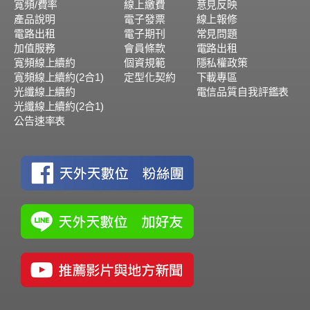
寬頻/費率
線上繳費
意見反映
產品說明
電子發票
線上報修
電路出租
電子期刊
常見問題
加值服務
會員條款
電路出租
寬頻線上續約
個資規範
隱私權政策
寬頻線上續約(2合1)
定型化契約
下載專區
光纖線上續約
電信品質自我評鑑表
光纖線上續約(2合1)
公告速率表