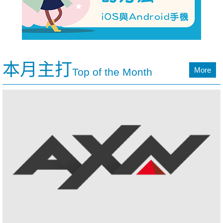
本月主打
More
Top of the Month