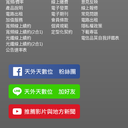
寬頻/費率
線上繳費
意見反映
產品說明
電子發票
線上報修
電路出租
電子期刊
常見問題
加值服務
會員條款
電路出租
寬頻線上續約
個資規範
隱私權政策
寬頻線上續約(2合1)
定型化契約
下載專區
光纖線上續約
電信品質自我評鑑表
光纖線上續約(2合1)
公告速率表