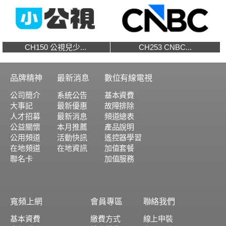
CH150 公視兒少...
CH253 CNBC...
品牌精神
最新消息
數位有線電視
公司簡介
系統公告
基本資費
大事記
最新優惠
故障排除
人才招募
最新消息
頻道總表
公益關懷
本月推薦
產品說明
公用頻道
活動快訊
遙控器學習
在地頻道
在地資訊
加值套餐
聯名卡
加值服務
寬頻上網
會員專區
聯絡我們
基本資費
繳費方式
線上申裝