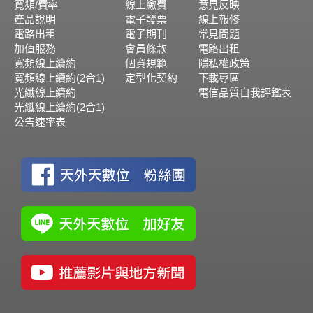
寬頻/費率
線上繳費
意見反映
產品說明
電子發票
線上報修
電路出租
電子期刊
常見問題
加值服務
會員條款
電路出租
寬頻線上續約
個資規範
隱私權政策
寬頻線上續約(2合1)
定型化契約
下載專區
光纖線上續約
電信品質自我評鑑表
光纖線上續約(2合1)
公告速率表