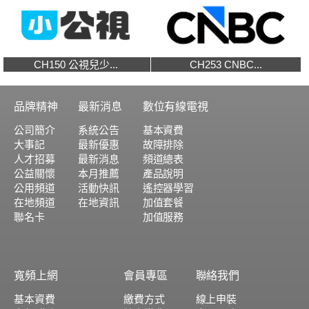
CH150 公視兒少...
CH253 CNBC...
品牌精神
最新消息
數位有線電視
公司簡介
系統公告
基本資費
大事記
最新優惠
故障排除
人才招募
最新消息
頻道總表
公益關懷
本月推薦
產品說明
公用頻道
活動快訊
遙控器學習
在地頻道
在地資訊
加值套餐
聯名卡
加值服務
寬頻上網
會員專區
聯絡我們
基本資費
繳費方式
線上申裝