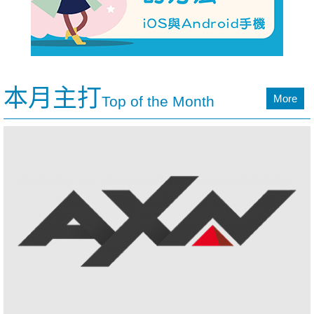
本月主打
More
Top of the Month