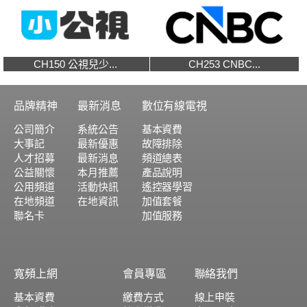
CH150 公視兒少...
CH253 CNBC...
品牌精神
最新消息
數位有線電視
公司簡介
系統公告
基本資費
大事記
最新優惠
故障排除
人才招募
最新消息
頻道總表
公益關懷
本月推薦
產品說明
公用頻道
活動快訊
遙控器學習
在地頻道
在地資訊
加值套餐
聯名卡
加值服務
寬頻上網
會員專區
聯絡我們
基本資費
繳費方式
線上申裝