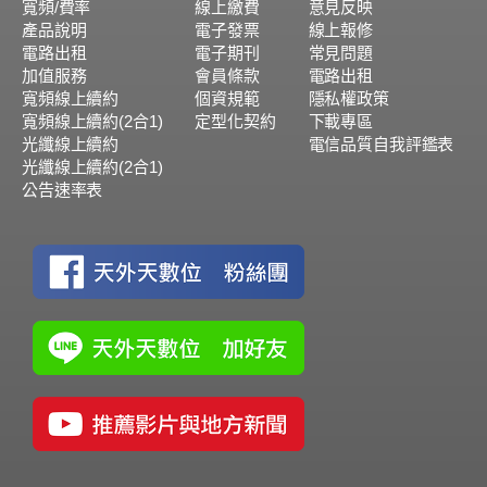
寬頻/費率
線上繳費
意見反映
產品說明
電子發票
線上報修
電路出租
電子期刊
常見問題
加值服務
會員條款
電路出租
寬頻線上續約
個資規範
隱私權政策
寬頻線上續約(2合1)
定型化契約
下載專區
光纖線上續約
電信品質自我評鑑表
光纖線上續約(2合1)
公告速率表