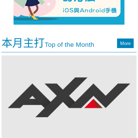
本月主打
More
Top of the Month