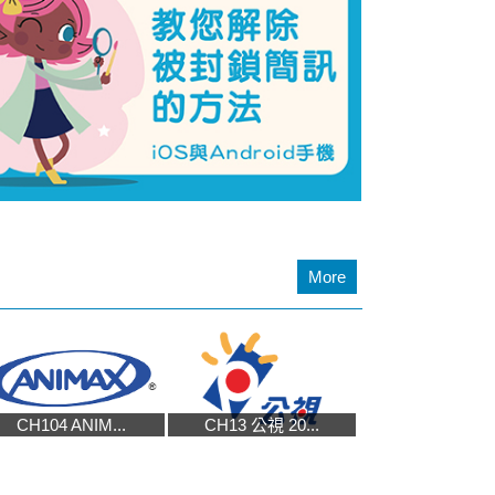
More
CH104 ANIM...
CH13 公視 20...