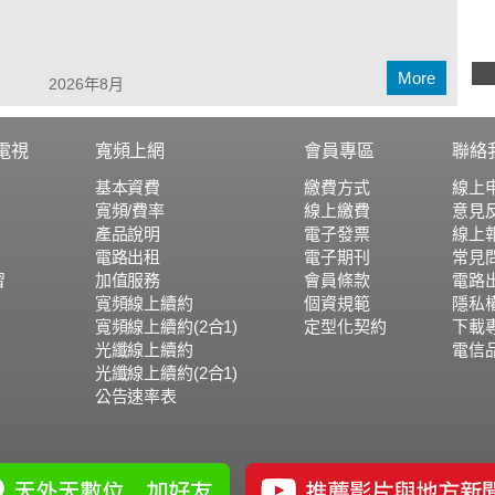
More
2026年8月
電視
寬頻上網
會員專區
聯絡
基本資費
繳費方式
線上
寬頻/費率
線上繳費
意見
產品說明
電子發票
線上
電路出租
電子期刊
常見
習
加值服務
會員條款
電路
寬頻線上續約
個資規範
隱私
寬頻線上續約(2合1)
定型化契約
下載
光纖線上續約
電信
光纖線上續約(2合1)
公告速率表