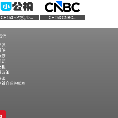
CH150 公視兒少...
CH253 CNBC...
我們
申裝
反映
報修
問題
出租
權政策
專區
品質自我評鑑表